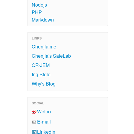
Nodejs
PHP
Markdown
LINKS
Chenjia.me
Chenjia's SafeLab
QR·JEM
Ing Stdio
Why's Blog
SOCIAL
Weibo
E-mail
LinkedIn