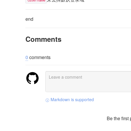
\username
end
Comments
0
comments
Markdown is supported
Be the firs