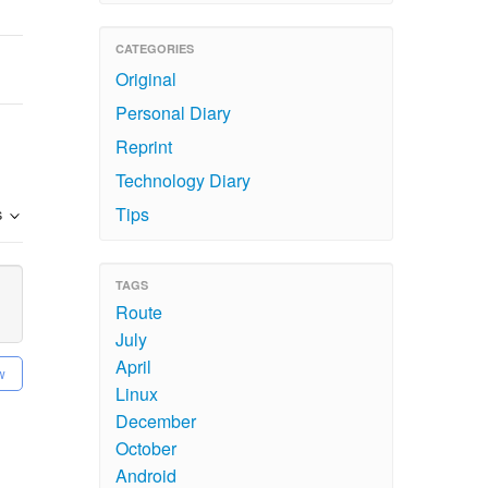
CATEGORIES
Original
Personal Diary
Reprint
Technology Diary
Tips
s
TAGS
Route
July
April
w
Linux
December
October
Android