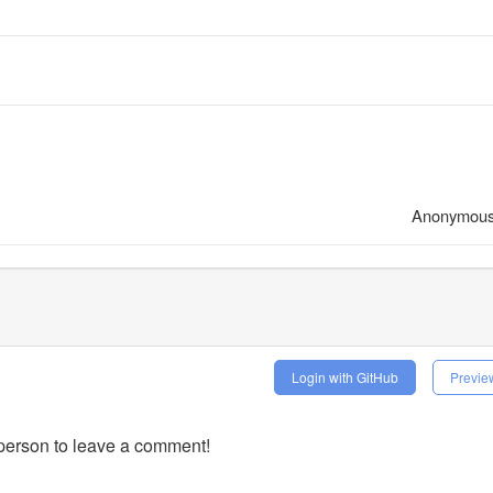
Anonymou
Login with GitHub
Previe
t person to leave a comment!