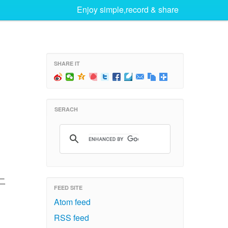
Enjoy simple,record & share
SHARE IT
SERACH
二
FEED SITE
Atom feed
RSS feed