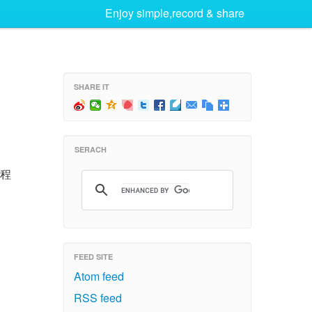
Enjoy simple,record & share
SHARE IT
SERACH
程
FEED SITE
Atom feed
RSS feed