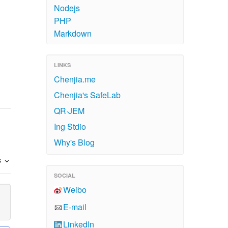
Nodejs
PHP
Markdown
LINKS
Chenjia.me
Chenjia's SafeLab
QR·JEM
Ing Stdio
Why's Blog
s
SOCIAL
Weibo
E-mail
LinkedIn