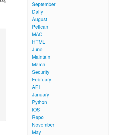
神马
September
Daily
August
Pelican
MAC
HTML
June
Maintain
March
Security
February
API
January
Python
iOS
Repo
November
May