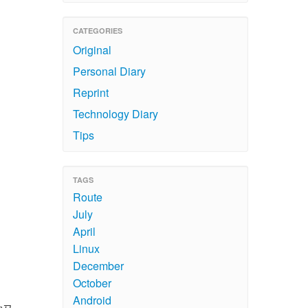
CATEGORIES
Original
Personal Diary
Reprint
Technology Diary
Tips
TAGS
Route
July
April
Linux
December
October
Android