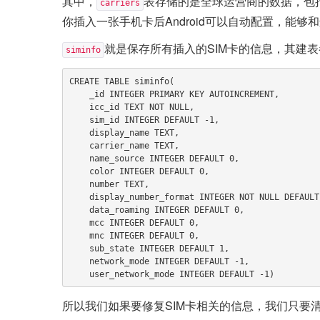
其中，
表存储的是全球运营商的数据，包括
carriers
你插入一张手机卡后Android可以自动配置，能
就是保存所有插入的SIM卡的信息，其建
siminfo
CREATE TABLE siminfo(

    _id INTEGER PRIMARY KEY AUTOINCREMENT,

    icc_id TEXT NOT NULL,

    sim_id INTEGER DEFAULT -1,

    display_name TEXT,

    carrier_name TEXT,

    name_source INTEGER DEFAULT 0,

    color INTEGER DEFAULT 0,

    number TEXT,

    display_number_format INTEGER NOT NULL DEFAULT 1,

    data_roaming INTEGER DEFAULT 0,

    mcc INTEGER DEFAULT 0,

    mnc INTEGER DEFAULT 0,

    sub_state INTEGER DEFAULT 1,

    network_mode INTEGER DEFAULT -1,

所以我们如果要修复SIM卡相关的信息，我们只要